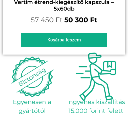
Vertim étrend-kiegészítő kapszula –
5x60db
57 450
Ft
50 300
Ft
Kosárba teszem
Egyenesen a
Ingyenes kiszállítás
gyártótól
15.000 forint felett