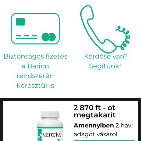
Biztonságos fizetés
Kérdése van?
a Barion
Segítünk!
rendszerén
keresztül is
2 870 ft - ot
megtakarít
Amennyiben
2 havi
adagot vásárol.