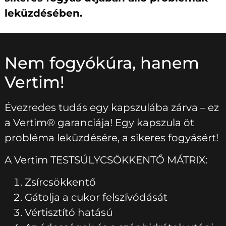
leküzdésében.
Nem fogyókúra, hanem
Vertim!
Évezredes tudás egy kapszulába zárva – ez
a Vertim® garanciája! Egy kapszula öt
probléma leküzdésére, a sikeres fogyásért!
A Vertim TESTSÚLYCSÖKKENTŐ MÁTRIX:
Zsírcsökkentő
Gátolja a cukor felszívódását
Vértisztító hatású