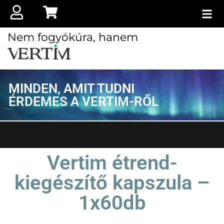
Nem fogyókúra, hanem
MINDEN, AMIT TUDNI
ÉRDEMES A VERTIM-RŐL
Vertim étrend-
kiegészítő kapszula –
1x60db