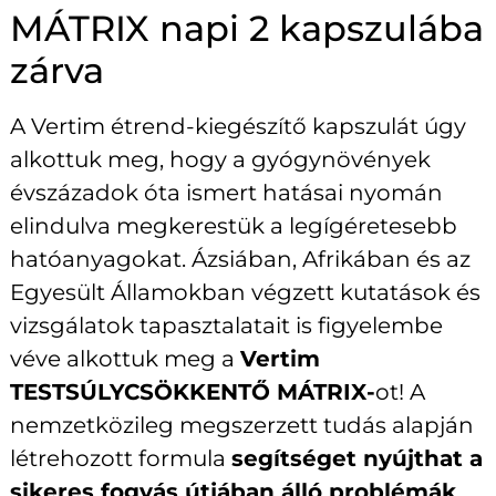
MÁTRIX napi 2 kapszulába
zárva
A Vertim étrend-kiegészítő kapszulát úgy
alkottuk meg, hogy a gyógynövények
évszázadok óta ismert hatásai nyomán
elindulva megkerestük a legígéretesebb
hatóanyagokat. Ázsiában, Afrikában és az
Egyesült Államokban végzett kutatások és
vizsgálatok tapasztalatait is figyelembe
véve alkottuk meg a
Vertim
TESTSÚLYCSÖKKENTŐ MÁTRIX-
ot! A
nemzetközileg megszerzett tudás alapján
létrehozott formula
segítséget nyújthat a
sikeres fogyás útjában álló problémák