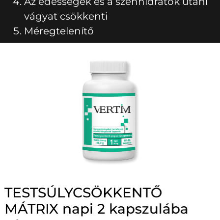
Az édességek és a szénhidrátok utáni
vágyat csökkenti
Méregtelenítő
TESTSÚLYCSÖKKENTŐ
MÁTRIX napi 2 kapszulába