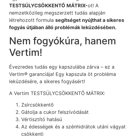
TESTSÚLYCSÖKKENTŐ MÁTRIX-
ot! A
nemzetközileg megszerzett tudás alapján
létrehozott formula
segítséget nyújthat a sikeres
fogyás útjában álló problémák leküzdésében.
Nem fogyókúra, hanem
Vertim!
Évezredes tudás egy kapszulába zárva – ez a
Vertim® garanciája! Egy kapszula öt probléma
leküzdésére, a sikeres fogyásért!
A Vertim TESTSÚLYCSÖKKENTŐ MÁTRIX:
Zsírcsökkentő
Gátolja a cukor felszívódását
Vértisztító hatású
Az édességek és a szénhidrátok utáni vágyat
csökkenti