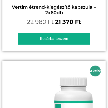
Vertim étrend-kiegészítő kapszula –
2x60db
22 980
Ft
21 370
Ft
Kosárba teszem
Akció!