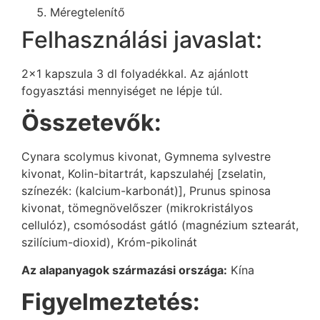
Méregtelenítő
Felhasználási javaslat:
2×1 kapszula 3 dl folyadékkal. Az ajánlott
fogyasztási mennyiséget ne lépje túl.
Összetevők:
Cynara scolymus kivonat, Gymnema sylvestre
kivonat, Kolin-bitartrát, kapszulahéj [zselatin,
színezék: (kalcium-karbonát)], Prunus spinosa
kivonat, tömegnövelőszer (mikrokristályos
cellulóz), csomósodást gátló (magnézium sztearát,
szilícium-dioxid), Króm-pikolinát
Az alapanyagok származási országa:
Kína
Figyelmeztetés: