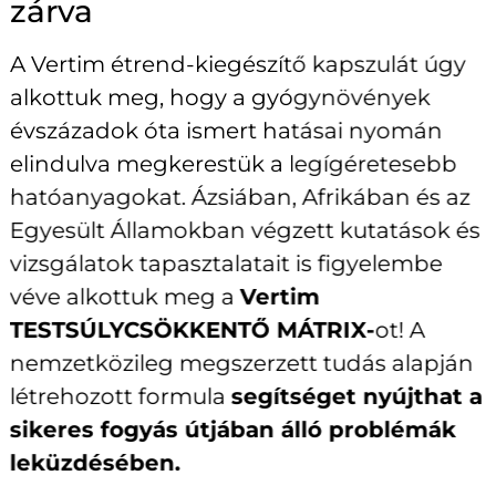
zárva
A Vertim étrend-kiegészítő kapszulát úgy
alkottuk meg, hogy a gyógynövények
évszázadok óta ismert hatásai nyomán
elindulva megkerestük a legígéretesebb
hatóanyagokat. Ázsiában, Afrikában és az
Egyesült Államokban végzett kutatások és
vizsgálatok tapasztalatait is figyelembe
véve alkottuk meg a
Vertim
TESTSÚLYCSÖKKENTŐ MÁTRIX-
ot! A
nemzetközileg megszerzett tudás alapján
létrehozott formula
segítséget nyújthat a
sikeres fogyás útjában álló problémák
leküzdésében.