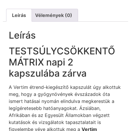
Leírás
Vélemények (0)
Leírás
TESTSÚLYCSÖKKENTŐ
MÁTRIX napi 2
kapszulába zárva
A Vertim étrend-kiegészítő kapszulát úgy alkottuk
meg, hogy a gyógynövények évszázadok óta
ismert hatásai nyomán elindulva megkerestük a
legígéretesebb hatóanyagokat. Ázsiában,
Afrikában és az Egyesült Államokban végzett
kutatások és vizsgálatok tapasztalatait is
figyelembe véve alkottuk meg a
Vertim