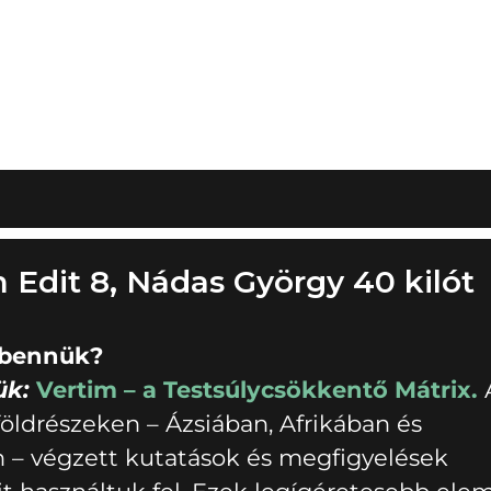
Edit 8, Nádas György 40 kilót
 bennük?
ük:
Vertim – a Testsúlycsökkentő Mátrix.
öldrészeken – Ázsiában, Afrikában és
 – végzett kutatások és megfigyelések