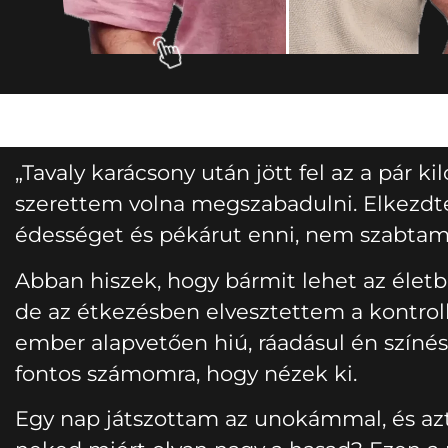
„Tavaly karácsony után jött fel az a pár ki
szerettem volna megszabadulni. Elkezd
édességet és pékárut enni, nem szabtam
Abban hiszek, hogy bármit lehet az életb
de az étkezésben elvesztettem a kontrol
ember alapvetően hiú, ráadásul én színés
fontos számomra, hogy nézek ki.
Egy nap játszottam az unokámmal, és az