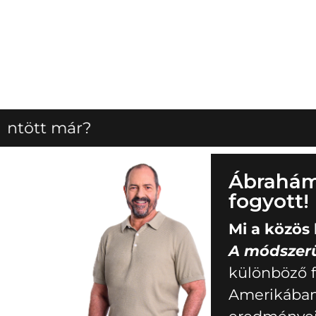
Ábrahám 
fogyott!
Mi a közös
A módszer
különböző f
Amerikában