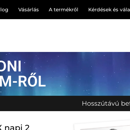
log
Vásárlás
A termékről
Kérdések és vál
DNI
IM-RŐL
szútávú befektetés –a fogyás szolgálatá
napi 2