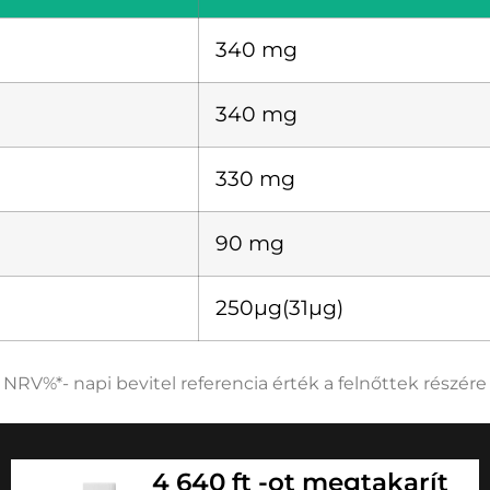
340 mg
340 mg
330 mg
90 mg
250µg(31µg)
NRV%*- napi bevitel referencia érték a felnőttek részére
4 640 ft -ot megtakarít