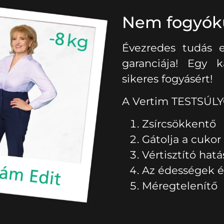
Nem fogyókú
Évezredes tudás 
garanciája! Egy 
sikeres fogyásért!
A Vertim TESTSÚL
Zsírcsökkentő
Gátolja a cukor
Vértisztító hat
Az édességek és
Méregtelenítő