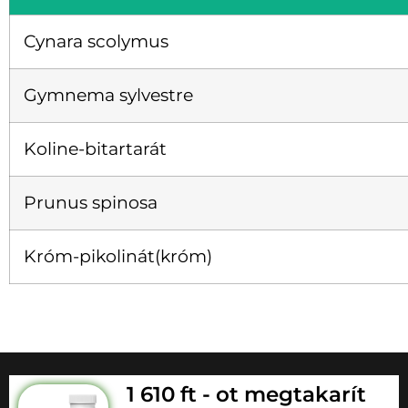
Cynara scolymus
Gymnema sylvestre
Koline-bitartarát
Prunus spinosa
Króm-pikolinát(króm)
1 610 ft - ot megtakarít