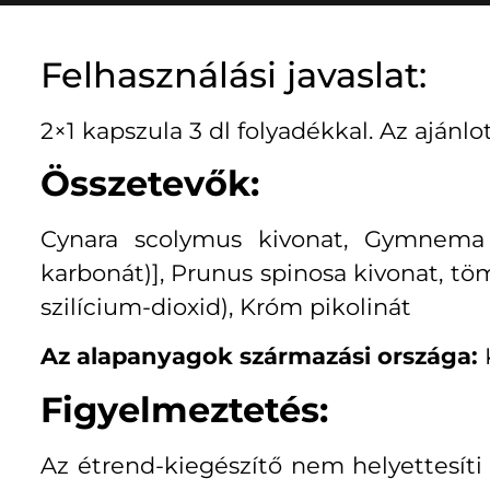
Felhasználási javaslat:
2×1 kapszula 3 dl folyadékkal. Az ajánlo
Összetevők:
Cynara scolymus kivonat, Gymnema syl
karbonát)], Prunus spinosa kivonat, tö
szilícium-dioxid), Króm pikolinát
Az alapanyagok származási országa:
Figyelmeztetés:
Az étrend-kiegészítő nem helyettesít