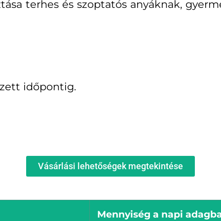
sztása terhes és szoptatós anyáknak, gyerm
zett időpontig.
Vásárlási lehetőségek megtekintése
Mennyiség a napi adagba