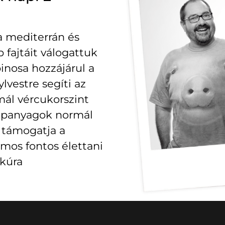
a mediterrán és
fajtáit válogattuk
inosa hozzájárul a
vestre segíti az
ál vércukorszint
tápanyagok normál
 támogatja a
ámos fontos élettani
ókúra