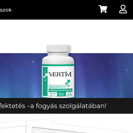
aszok
ban!