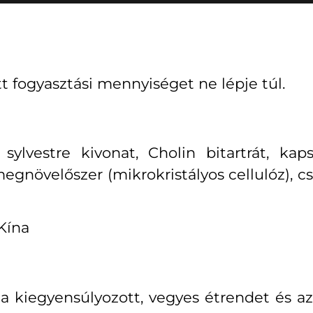
tt fogyasztási mennyiséget ne lépje túl.
vestre kivonat, Cholin bitartrát, kapsz
megnövelőszer (mikrokristályos cellulóz),
Kína
i a kiegyensúlyozott, vegyes étrendet és 