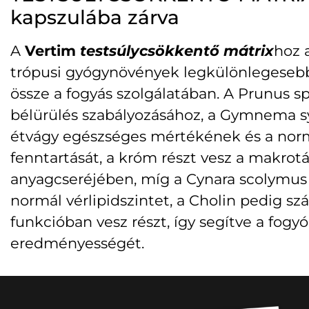
kapszulába zárva
A
Vertim
testsúlycsökkentő mátrix
hoz 
trópusi gyógynövények legkülönlegesebb 
össze a fogyás szolgálatában.
A Prunus sp
bélürülés szabályozásához, a Gymnema syl
étvágy egészséges mértékének és a norm
fenntartását, a króm részt vesz a makro
anyagcseréjében, míg a Cynara scolymus
normál vérlipidszintet, a Cholin pedig sz
funkcióban vesz részt, így segítve a fogy
eredményességét.