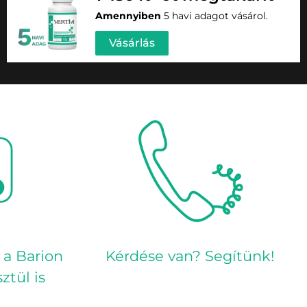
Amennyiben
5 havi adagot vásárol.
Vásárlás
 a Barion
Kérdése van? Segítünk!
ztül is