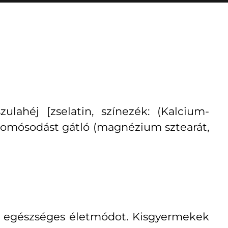
ulahéj [zselatin, színezék: (Kalcium-
 csomósodást gátló (magnézium sztearát,
az egészséges életmódot. Kisgyermekek