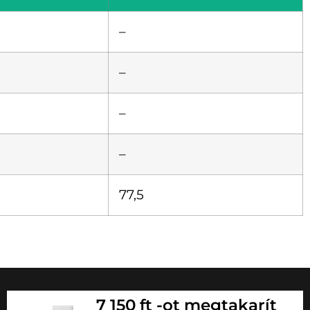
–
–
–
–
77,5
7 150 ft -ot megtakarít