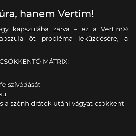
ra, hanem Vertim!
egy kapszulába zárva – ez a Vertim®
kapszula öt probléma leküzdésére, a
YCSÖKKENTŐ MÁTRIX:
 felszívódását
ású
 a szénhidrátok utáni vágyat csökkenti