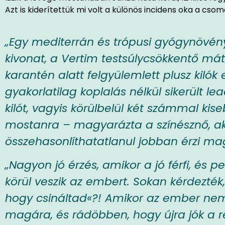
Azt is kiderítettük mi volt a különös incidens oka a cso
„Egy mediterrán és trópusi gyógynövény
kivonat, a Vertim testsúlycsökkentő mátr
karantén alatt felgyülemlett plusz kilók
gyakorlatilag koplalás nélkül sikerült l
kilót, vagyis körülbelül két számmal kise
mostanra – magyarázta a színésznő, a
összehasonlíthatatlanul jobban érzi ma
„Nagyon jó érzés, amikor a jó férfi, és p
körül veszik az embert. Sokan kérdezték
hogy csináltad«?! Amikor az ember nem
magára, és rádöbben, hogy újra jók a ré