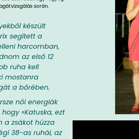
magátvizsgálás során.
ekből készült
ix segített a
 elleni harcomban,
eadnom az első 12
bb ruha kell
ki mostanra
gát a bőrében.
ersze női energiák
, hogy »Katuska, ezt
 a zsákot húzza
gi 38-as ruhái, az