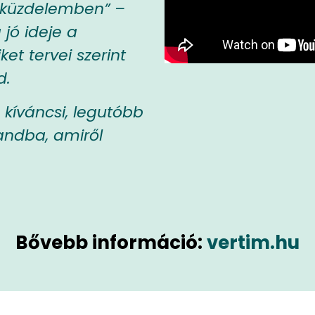
i küzdelemben” –
 jó ideje a
et tervei szerint
d.
 kíváncsi, legutóbb
andba, amiről
Bővebb információ:
vertim.hu