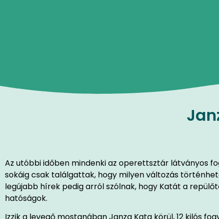
Jan
Az utóbbi időben mindenki az operettsztár látványos fo
sokáig csak találgattak, hogy milyen változás történhet
legújabb hírek pedig arról szólnak, hogy Katát a repülő
hatóságok.
Izzik a levegő mostanában Janza Kata körül, 12 kilós fo