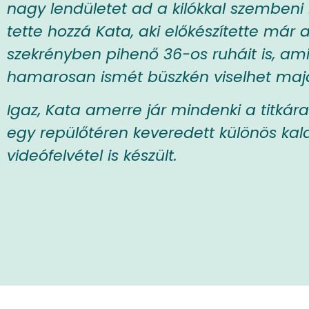
nagy lendületet ad a kilókkal szemben
tette hozzá Kata, aki előkészítette már a
szekrényben pihenő 36-os ruháit is, amik
hamarosan ismét büszkén viselhet maj
Igaz, Kata amerre jár mindenki a titkára
egy repülőtéren keveredett különös kal
videófelvétel is készült.