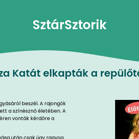
SztárSztorik
za Katát elkapták a repülőt
gyásáról beszél. A rajongók
ett a színésznő életében. A
téren vonták kérdőre a
gyása után csak úgy ragyog.